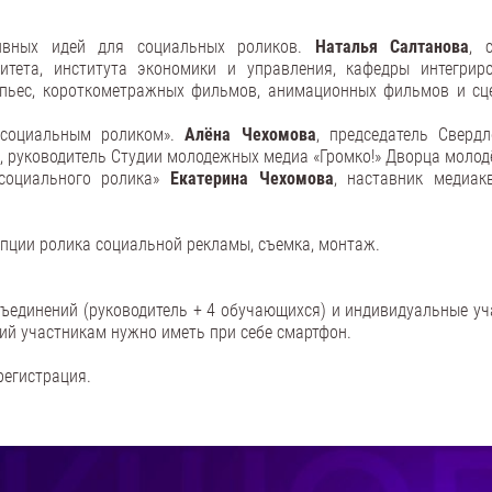
тивных идей для социальных роликов.
Наталья Салтанова
, 
итета, института экономики и управления, кафедры интегрир
 пьес, короткометражных фильмов, анимационных фильмов и сц
д социальным роликом».
Алёна Чехомова
, председатель Свердл
, руководитель Студии молодежных медиа «Громко!» Дворца молод
 социального ролика»
Екатерина Чехомова
, наставник медиак
епции ролика социальной рекламы, съемка, монтаж.
ъединений (руководитель + 4 обучающихся) и индивидуальные уч
ий участникам нужно иметь при себе смартфон.
регистрация.