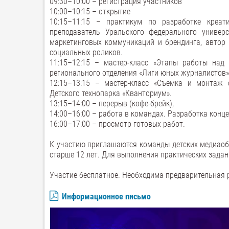
09:30–10:00 – регистрация участников
10:00–10:15 – открытие
10:15–11:15 – практикум по разработке креа
преподаватель Уральского федерального универс
маркетинговых коммуникаций и брендинга, автор
социальных роликов.
11:15–12:15 – мастер-класс «Этапы работы на
регионального отделения «Лиги юных журналистов»
12:15–13:15 – мастер-класс «Съемка и монтаж
Детского технопарка «Кванториум».
13:15–14:00 – перерыв (кофе-брейк),
14:00–16:00 – работа в командах. Разработка конц
16:00–17:00 – просмотр готовых работ.
К участию приглашаются команды детских медиаоб
старше 12 лет. Для выполнения практических задан
Участие бесплатное. Необходима предварительная 
Информационное письмо