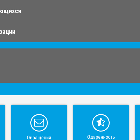
ающихся
изации
Одаренность
Обращения