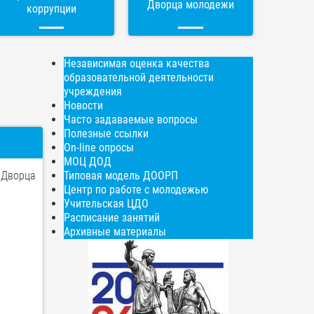
Дворца молодежи
коррупции
Независимая оценка качества
образовательной деятельности
учреждения
Новости
Часто задаваемые вопросы
Полезные ссылки
On-line опросы
МОЦ ДОД
 Дворца
Типовая модель ДООРП
Центр по работе с молодежью
Учительская ЦДО
Расписание занятий
Архивные материалы