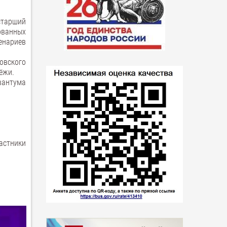
старший
ованных
енариев
овского
ёжи.
вантума
астники