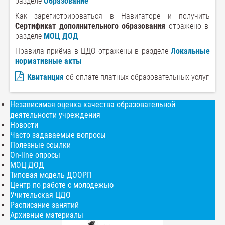
разделе
Образование
Как зарегистрироваться в Навигаторе и получить
Сертификат дополнительного образования
отражено в
разделе
МОЦ ДОД
Правила приёма в ЦДО отражены в разделе
Локальные
нормативные акты
Квитанция
об оплате платных образовательных услуг
Независимая оценка качества образовательной
деятельности учреждения
Новости
Часто задаваемые вопросы
Полезные ссылки
On-line опросы
МОЦ ДОД
Типовая модель ДООРП
Центр по работе с молодежью
Учительская ЦДО
Расписание занятий
Архивные материалы