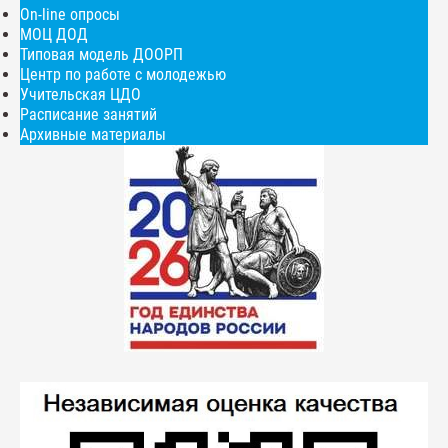
On-line опросы
МОЦ ДОД
Типовая модель ДООРП
Центр по работе с молодежью
Учительская ЦДО
Расписание занятий
Архивные материалы