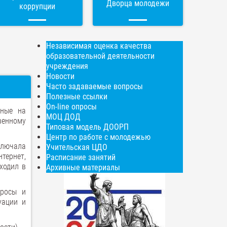
Дворца молодежи
коррупции
Независимая оценка качества
образовательной деятельности
учреждения
Новости
Часто задаваемые вопросы
Полезные ссылки
On-line опросы
нные на
МОЦ ДОД
венному
Типовая модель ДООРП
Центр по работе с молодежью
ключала
Учительская ЦДО
тернет,
Расписание занятий
ходил в
Архивные материалы
просы и
уации и