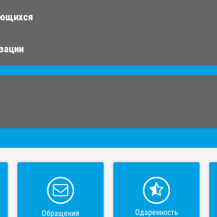
ающихся
изации
Одаренность
Обращения