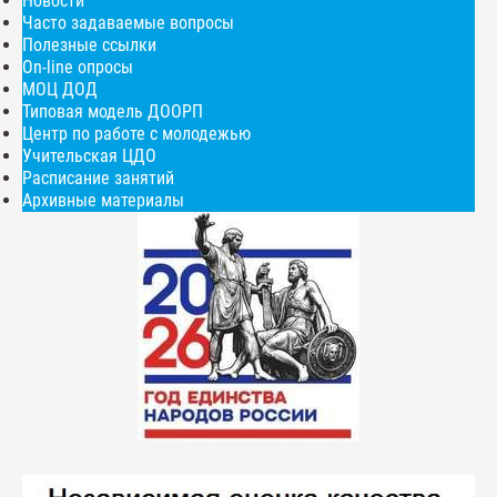
Новости
Часто задаваемые вопросы
Полезные ссылки
On-line опросы
МОЦ ДОД
Типовая модель ДООРП
Центр по работе с молодежью
Учительская ЦДО
Расписание занятий
Архивные материалы