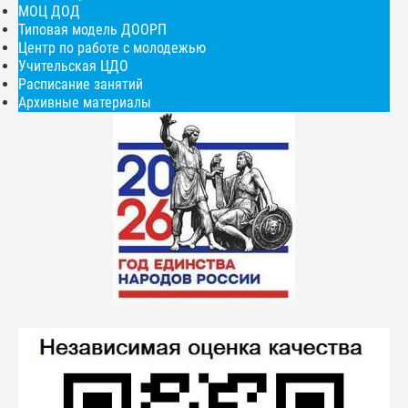
МОЦ ДОД
Типовая модель ДООРП
Центр по работе с молодежью
Учительская ЦДО
Расписание занятий
Архивные материалы