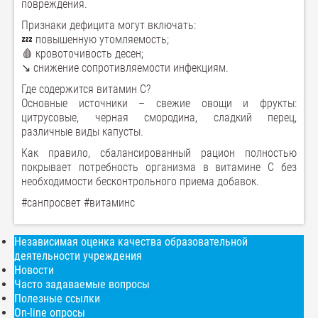
повреждения.
Признаки дефицита могут включать:
💤 повышенную утомляемость;
🩸 кровоточивость десен;
↘ снижение сопротивляемости инфекциям.
Где содержится витамин C?
Основные источники – свежие овощи и фрукты:
цитрусовые, черная смородина, сладкий перец,
различные виды капусты.
Как правило, сбалансированный рацион полностью
покрывает потребность организма в витамине C без
необходимости бесконтрольного приема добавок.
#санпросвет #витаминс
Независимая оценка качества образовательной
деятельности учреждения
Новости
Часто задаваемые вопросы
Полезные ссылки
On-line опросы