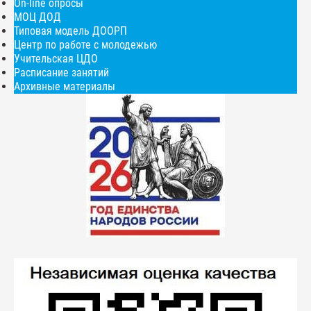
On-line опросы
МОЦ ДОД
Типовая модель ДООРП
Центр по работе с молодежью
Учительская ЦДО
Расписание занятий
Архивные материалы