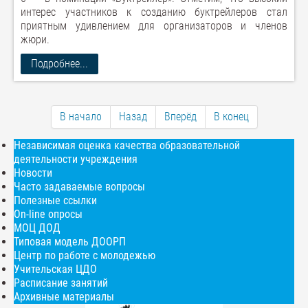
интерес участников к созданию буктрейлеров стал
приятным удивлением для организаторов и членов
жюри.
Подробнее...
В начало
Назад
Вперёд
В конец
Независимая оценка качества образовательной
деятельности учреждения
Новости
Часто задаваемые вопросы
Полезные ссылки
On-line опросы
МОЦ ДОД
Типовая модель ДООРП
Центр по работе с молодежью
Учительская ЦДО
Расписание занятий
Архивные материалы