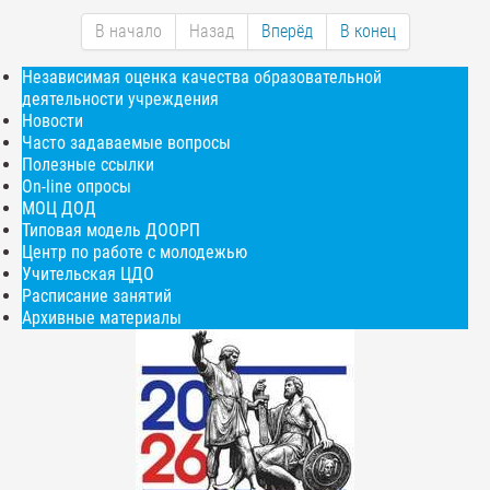
В начало
Назад
Вперёд
В конец
Независимая оценка качества образовательной
деятельности учреждения
Новости
Часто задаваемые вопросы
Полезные ссылки
On-line опросы
МОЦ ДОД
Типовая модель ДООРП
Центр по работе с молодежью
Учительская ЦДО
Расписание занятий
Архивные материалы