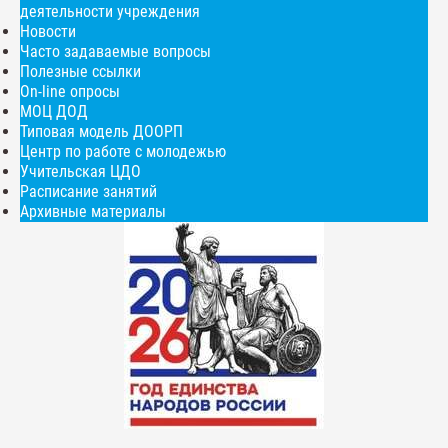
деятельности учреждения
Новости
Часто задаваемые вопросы
Полезные ссылки
On-line опросы
МОЦ ДОД
Типовая модель ДООРП
Центр по работе с молодежью
Учительская ЦДО
Расписание занятий
Архивные материалы