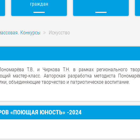
граждан
массовая. Конкурсы
Искусство
ономарёва Т.В. и Чиркова Т.Н. в рамках регионального твор
щий мастер-класс. Авторская разработка методиста Пономарёв
лки, объединяющие творчество и патриотическое воспитание.
ОВ «ПОЮЩАЯ ЮНОСТЬ» -2024