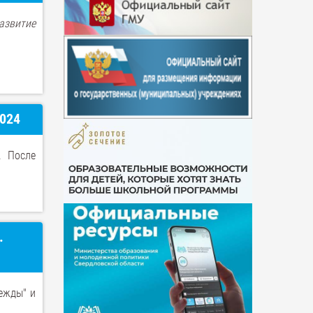
развитие
024
. После
.
дежды" и