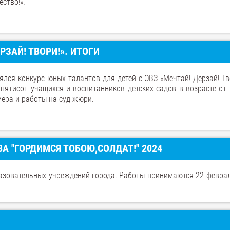
ство!».
ЗАЙ! ТВОРИ!». ИТОГИ
ялся конкурс юных талантов для детей с ОВЗ «Мечтай! Дерзай! Тв
 пятисот учащихся и воспитанников детских садов в возрасте от 
мера и работы на суд жюри.
А "ГОРДИМСЯ ТОБОЮ,СОЛДАТ!" 2024
разовательных учреждений города. Работы принимаются 22 феврал