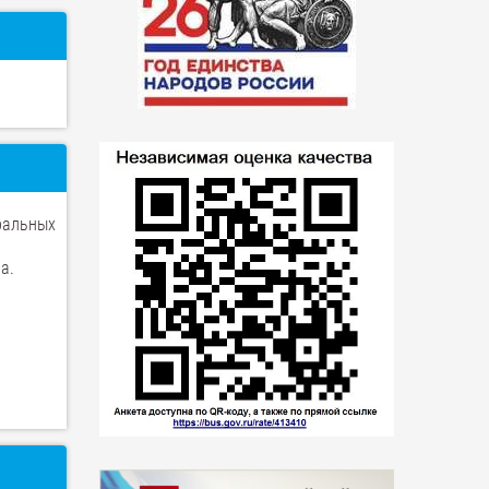
ральных
а.