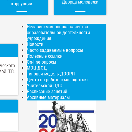
Дворца молодежи
коррупции
Независимая оценка качества
образовательной деятельности
учреждения
Новости
Часто задаваемые вопросы
Полезные ссылки
On-line опросы
ческого
МОЦ ДОД
ой Т.В.
Типовая модель ДООРП
Центр по работе с молодежью
Учительская ЦДО
Расписание занятий
Архивные материалы