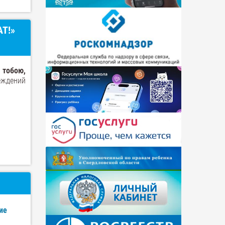
Т!»
 тобою,
еждений
ие