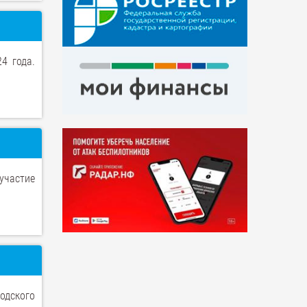
4 года.
участие
одского