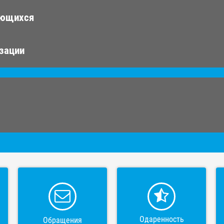
ающихся
изации
Одаренность
Обращения