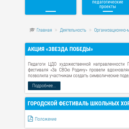
педагогические
проекты
Главная
Деятельность
Организационно-
АКЦИЯ «ЗВЕЗДА ПОБЕДЫ»
Педагоги ЦДО художественной направленности П
фестиваля «За СВОю Родину» провели вдохновляю
позволила участникам создать символические поде
Подробнее...
ГОРОДСКОЙ ФЕСТИВАЛЬ ШКОЛЬНЫХ ХОР
Положение