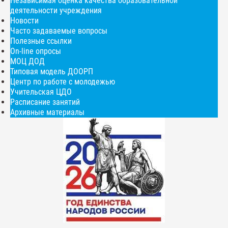
Независимая оценка качества образовательной
деятельности учреждения
Новости
Часто задаваемые вопросы
Полезные ссылки
On-line опросы
МОЦ ДОД
Типовая модель ДООРП
Центр по работе с молодежью
Учительская ЦДО
Расписание занятий
Архивные материалы