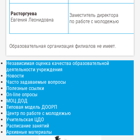
Расторгуева
Заместитель директора
Евгения Леонидовна
по работе с молодежью
Образовательная организация филиалов не имеет.
Независимая оценка качества образовательной
деятельности учреждения
Новости
Часто задаваемые вопросы
Полезные ссылки
On-line опросы
МОЦ ДОД
Типовая модель ДООРП
Центр по работе с молодежью
Учительская ЦДО
Расписание занятий
Архивные материалы