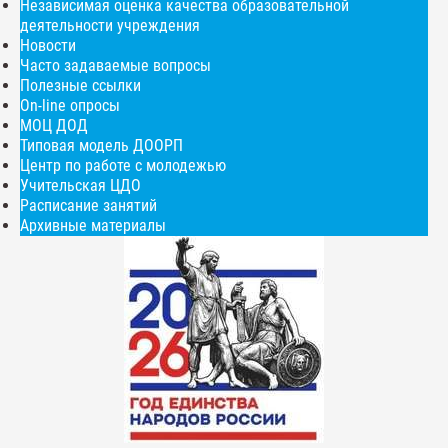
Независимая оценка качества образовательной
деятельности учреждения
Новости
Часто задаваемые вопросы
Полезные ссылки
On-line опросы
МОЦ ДОД
Типовая модель ДООРП
Центр по работе с молодежью
Учительская ЦДО
Расписание занятий
Архивные материалы