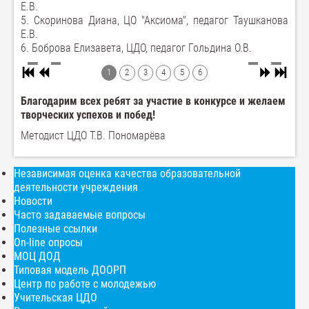
Е.В.
5. Скоринова Диана, ЦО "Аксиома", педагог Таушканова
Е.В.
6. Боброва Елизавета, ЦДО, педагог Гольдина О.В.
1
2
3
4
5
6
Благодарим всех ребят за участие в конкурсе и желаем
творческих успехов и побед!
Методист ЦДО Т.В. Пономарёва
Независимая оценка качества образовательной
деятельности учреждения
Новости
Часто задаваемые вопросы
Полезные ссылки
On-line опросы
МОЦ ДОД
Типовая модель ДООРП
Центр по работе с молодежью
Учительская ЦДО