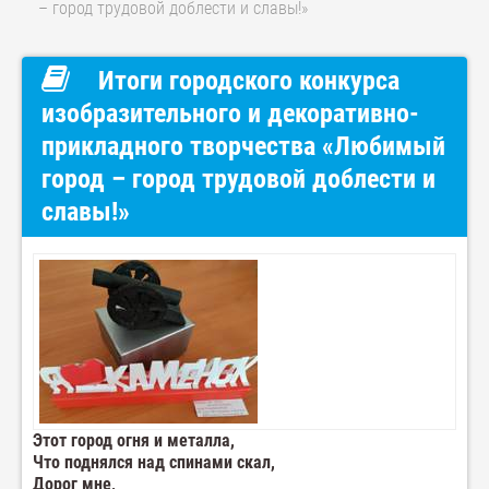
– город трудовой доблести и славы!»
Итоги городского конкурса
изобразительного и декоративно-
прикладного творчества «Любимый
город – город трудовой доблести и
славы!»
Этот город огня и металла,
Что поднялся над спинами скал,
Дорог мне,