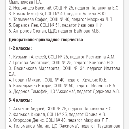
Мыльникова Н.А.
2. Невьянцев Василий, СОШ № 25, педагог Таланкина Е.С.
3. Ермак Тимофей, СОШ № 40, педагог Багина Ж.Ю.
4. Толмачёва София, СОШ № 40, педагог Махрина Л.П.
5. Баранов Лев, СОШ № 51, педагог Иванова Н.И.
6. Антропов Степан, ЦДО, педагог Байнова М.В.
Декоративно-прикладное творчество
1-2 классы:
1. Кузьмин Алексей, СОШ № 25, педагог Растихина А.М.
2. Грехова Анастасия, СОШ № 25, педагог Каирова Н.З.
3. Василькова Маргарита, СОШ № 34, педагог Ипатова
Е.А.
4. Гордин Михаил, СОШ № 40, педагог Хруцких Ю.Е.
5. Казанджиев Богдан, СОШ № 60, педагог Иванова Е.А.
6. Додонов Тимофей, ЦО "Аксиома", педагог Додонова А.В.
3-4 классы:
1. Ахметов Андрей, СОШ № 25, педагог Таланкина Е.С.
2. Фальков Кирилл, СОШ № 25, педагог Юрина А.В.
3. Огородов Денис, СОШ № 40, педагог Махрина Л.П.
4. Гильманов Малик, ЦО "Аксиома", педагог Таушканова