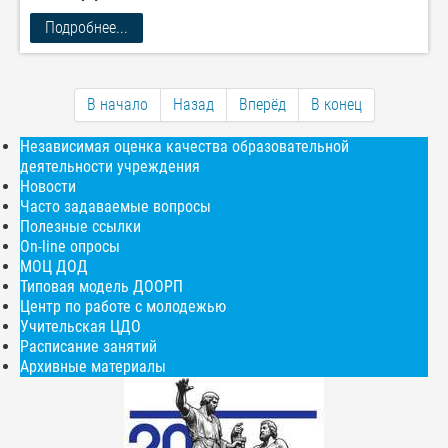
Подробнее...
В начало
Назад
Вперёд
В конец
Независимая оценка качества образовательной
деятельности учреждения
Новости
Часто задаваемые вопросы
Полезные ссылки
On-line опросы
МОЦ ДОД
Типовая модель ДООРП
Центр по работе с молодежью
Учительская ЦДО
Расписание занятий
Архивные материалы