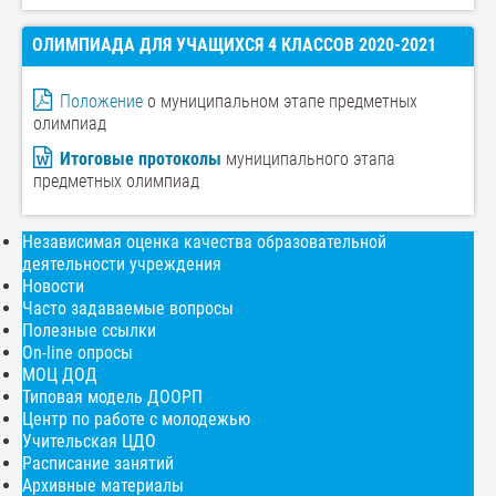
ОЛИМПИАДА ДЛЯ УЧАЩИХСЯ 4 КЛАССОВ 2020-2021
Положение
о муниципальном этапе предметных
олимпиад
Итоговые протоколы
муниципального этапа
предметных олимпиад
Независимая оценка качества образовательной
деятельности учреждения
Новости
Часто задаваемые вопросы
Полезные ссылки
On-line опросы
МОЦ ДОД
Типовая модель ДООРП
Центр по работе с молодежью
Учительская ЦДО
Расписание занятий
Архивные материалы