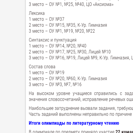
3 место – ОУ №1, №25, №40, ЦО «Аксиома»
Лексика
1 место – ОУ №37
2 место – ОУ №15, №35, К-Ур. Гимназия
3 место – ОУ №1, №19, №20, №22
Синтаксис и пунктуация
1 место – ОУ №14, №20, №40
2 место – ОУ №17, №25, №30, Лицей №10
3 место – ОУ №16, №19, Лицей №9, К-Ур. Гимназия,
Состав слова
1 место – ОУ №19
2 место – ОУ №20, №60, К-Ур. Гимназия
3 место – ОУ №3, №7, №16
На высоком уровне учащиеся справились с зада
значения словосочетаний, исправление речевых оши
Наибольшее затруднение вызвали задания, требующ
Часть заданий выполнены неправильно по причине 
Итоги олимпиады по литературному чтению
В олимпиаде по предмету приняло участие
22 кома