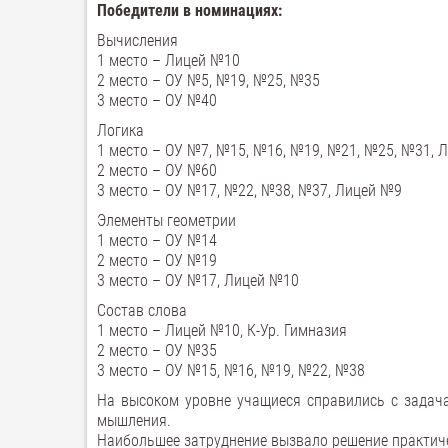
Победители в
номинациях:
Вычисления
1 место – Лицей №10
2 место – ОУ №5, №19, №25, №35
3 место – ОУ №40
Логика
1 место – ОУ №7, №15, №16, №19, №21, №25, №31, Л
2 место – ОУ №60
3 место – ОУ №17, №22, №38, №37, Лицей №9
Элементы геометрии
1 место – ОУ №14
2 место – ОУ №19
3 место – ОУ №17, Лицей №10
Состав слова
1 место – Лицей №10, К-Ур. Гимназия
2 место – ОУ №35
3 место – ОУ №15, №16, №19, №22, №38
На высоком уровне учащиеся справились с задача
мышления.
Наибольшее затруднение вызвало решение практиче