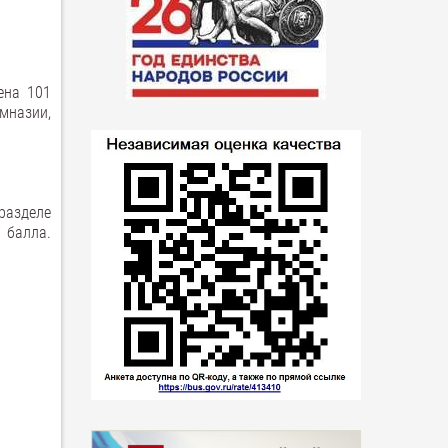
ена 101
мназии,
разделе
 балла.