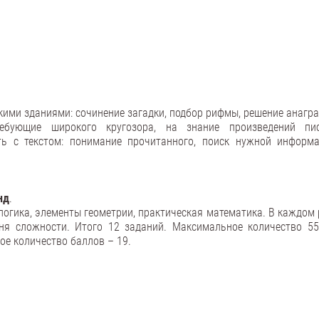
кими зданиями: сочинение загадки, подбор рифмы, решение анагр
ебующие широкого кругозора, на знание произведений пис
ь с текстом: понимание прочитанного, поиск нужной информа
нд
.
логика, элементы геометрии, практическая математика. В каждом 
ня сложности. Итого 12 заданий. Максимальное количество 55
е количество баллов – 19.