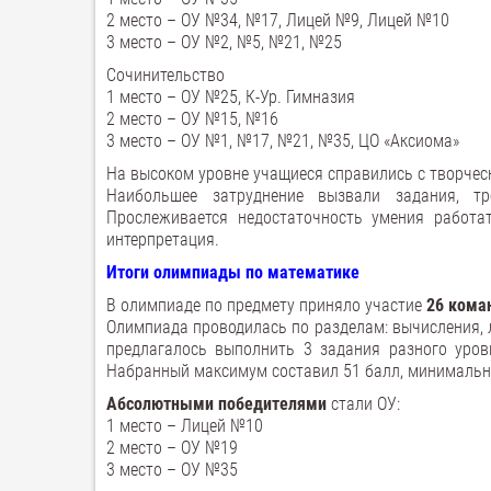
2 место – ОУ №34, №17, Лицей №9, Лицей №10
3 место – ОУ №2, №5, №21, №25
Сочинительство
1 место – ОУ №25, К-Ур. Гимназия
2 место – ОУ №15, №16
3 место – ОУ №1, №17, №21, №35, ЦО «Аксиома»
На высоком уровне учащиеся справились с творчес
Наибольшее затруднение вызвали задания, тр
Прослеживается недостаточность умения работат
интерпретация.
Итоги олимпиады по математике
В олимпиаде по предмету приняло участие
26 кома
Олимпиада проводилась по разделам: вычисления, 
предлагалось выполнить 3 задания разного уров
Набранный максимум составил 51 балл, минимально
Абсолютными
победителями
стали ОУ:
1 место – Лицей №10
2 место – ОУ №19
3 место – ОУ №35