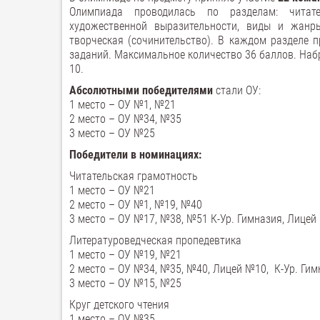
Олимпиада проводилась по разделам: читател
художественной выразительности, виды и жанры 
творческая (сочинительство). В каждом разделе 
заданий. Максимальное количество 36 баллов. Наб
10.
Абсолютными
победителями
стали ОУ:
1 место – ОУ №1, №21
2 место – ОУ №34, №35
3 место – ОУ №25
Победители в номинациях:
Читательская грамотность
1 место – ОУ №21
2 место – ОУ №1, №19, №40
3 место – ОУ №17, №38, №51 К-Ур. Гимназия, Лице
Литературоведческая пропедевтика
1 место – ОУ №19, №21
2 место – ОУ №34, №35, №40, Лицей №10, К-Ур. Гим
3 место – ОУ №15, №25
Круг детского чтения
1 место – ОУ №35