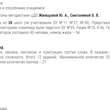
и;
ми и способными учащимися.
отаны методистами ЦДО
Жильцовой Ю. А., Сметаниной О. В.
ды из
28
школ (не участвовали ОУ №11, №27, №39). Представл
изаторами олимпиад были педагоги ОУ №35, Лицея №10, К-Ур. Ги
аторов составило 40 человек, членов жюри – 54.
нд
.
, лексика, синтаксис и пунктуация, состав слова. В каждом 
ня сложности. Итого 12 заданий. Максимальное количество 52
ое количество баллов – 21.
азия