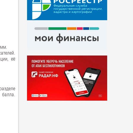
амм.
ателей.
ции, её
разделе
 балла.