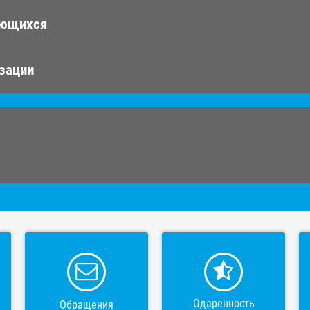
ающихся
изации
Одаренность
Обращения