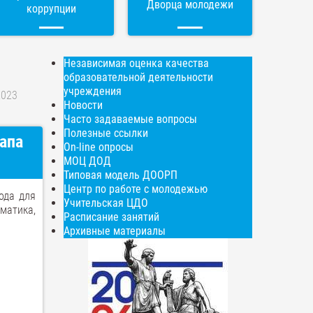
Дворца молодежи
коррупции
Независимая оценка качества
образовательной деятельности
учреждения
2023
Новости
Часто задаваемые вопросы
Полезные ссылки
апа
On-line опросы
МОЦ ДОД
Типовая модель ДООРП
Центр по работе с молодежью
ода для
Учительская ЦДО
матика,
Расписание занятий
Архивные материалы