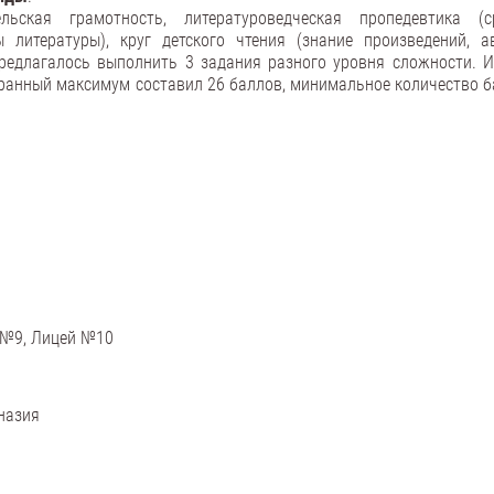
ьская грамотность, литературоведческая пропедевтика (с
литературы), круг детского чтения (знание произведений, ав
предлагалось выполнить 3 задания разного уровня сложности. И
ранный максимум составил 26 баллов, минимальное количество б
й №9, Лицей №10
назия