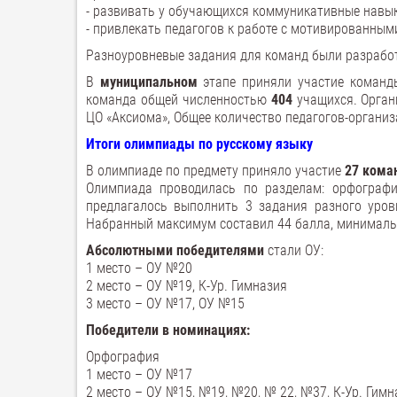
- развивать у обучающихся коммуникативные навык
- привлекать педагогов к работе с мотивированны
Разноуровневые задания для команд были разраб
В
муниципальном
этапе приняли участие коман
команда общей численностью
404
учащихся. Орган
ЦО «Аксиома», Общее количество педагогов-организ
Итоги олимпиады по русскому языку
В олимпиаде по предмету приняло участие
27 кома
Олимпиада проводилась по разделам: орфография
предлагалось выполнить 3 задания разного уров
Набранный максимум составил 44 балла, минимальн
Абсолютными
победителями
стали ОУ:
1 место – ОУ №20
2 место – ОУ №19, К-Ур. Гимназия
3 место – ОУ №17, ОУ №15
Победители в
номинациях:
Орфография
1 место – ОУ №17
2 место – ОУ №15, №19, №20, № 22, №37, К-Ур. Гимн