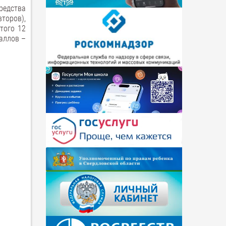
редства
торов),
того 12
аллов –