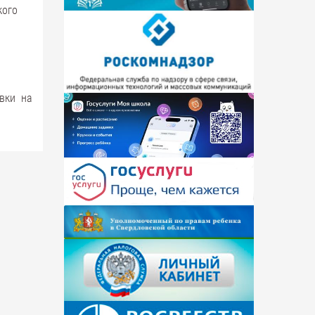
кого
вки на