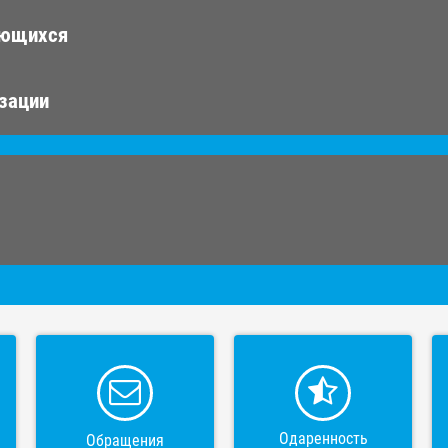
ающихся
изации
Одаренность
Обращения