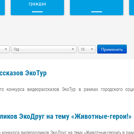
граждан
Применить
Год
10
ссказов ЭкоТур
о конкурса видеорассказов ЭкоТур в рамках городского соци
оликов ЭкоДруг на тему «Животные-герои!»
о конкурса видеороликов ЭкоДруг на тему «Животные-герои!» в рам