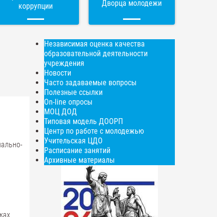
Дворца молодежи
коррупции
Независимая оценка качества
образовательной деятельности
учреждения
Новости
Часто задаваемые вопросы
Полезные ссылки
On-line опросы
МОЦ ДОД
Типовая модель ДООРП
Центр по работе с молодежью
Учительская ЦДО
ально-
Расписание занятий
Архивные материалы
ках