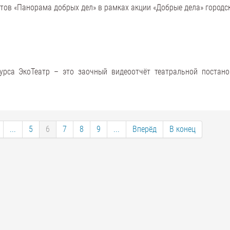
ётов «Панорама добрых дел» в рамках акции «Добрые дела» городс
урса ЭкоТеатр – это заочный видеоотчёт театральной постано
...
5
6
7
8
9
...
Вперёд
В конец