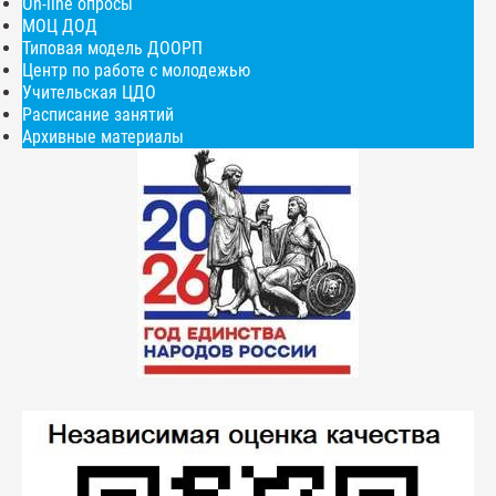
On-line опросы
МОЦ ДОД
Типовая модель ДООРП
Центр по работе с молодежью
Учительская ЦДО
Расписание занятий
Архивные материалы