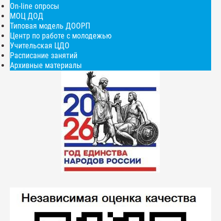
On-line опросы
МОЦ ДОД
Типовая модель ДООРП
Центр по работе с молодежью
Учительская ЦДО
Расписание занятий
Архивные материалы