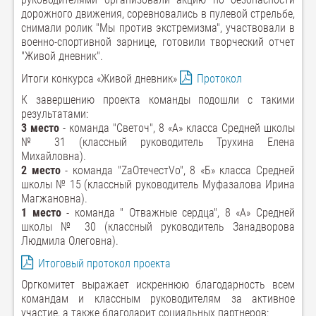
дорожного движения, соревновались в пулевой стрельбе,
снимали ролик "Мы против экстремизма", участвовали в
военно-спортивной зарнице, готовили творческий отчет
"Живой дневник".
Итоги конкурса «Живой дневник»
Протокол
К завершению проекта команды подошли с такими
результатами:
3 место
- команда "Светоч", 8 «А» класса Средней школы
№ 31 (классный руководитель Трухина Елена
Михайловна).
2 место
- команда "ZаOтечестVо", 8 «Б» класса Средней
школы № 15 (классный руководитель Муфазалова Ирина
Магжановна).
1 место
- команда " Отважные сердца", 8 «А» Средней
школы № 30 (классный руководитель Занадворова
Людмила Олеговна).
Итоговый протокол проекта
Оргкомитет выражает искреннюю благодарность всем
командам и классным руководителям за активное
участие, а также благодарит социальных партнеров: