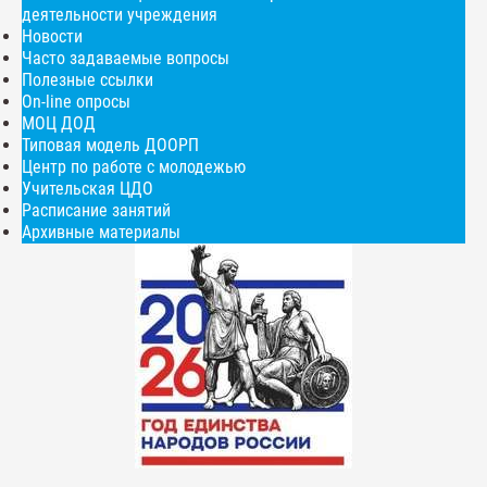
деятельности учреждения
Новости
Часто задаваемые вопросы
Полезные ссылки
On-line опросы
МОЦ ДОД
Типовая модель ДООРП
Центр по работе с молодежью
Учительская ЦДО
Расписание занятий
Архивные материалы