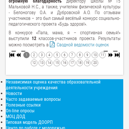
огромную благодарность
директору школы №15
Мальковой Н.С., а также, учителям физической культуры
- Белоногову О.А. и Дубровской А.О. По отзывам
участников – это был самый весёлый конкурс социально-
педагогического проекта «Будь здоров!».
В конкурсе «Папа, мама, я – спортивная семья!»
выступили
12
классов-участников проекта. Результаты
можно посмотреть в
Сводной ведомости оценок
1
2
3
4
5
6
7
8
9
10
11
12
13
14
15
16
17
18
19
20
Независимая оценка качества образовательной
деятельности учреждения
Новости
Часто задаваемые вопросы
Полезные ссылки
On-line опросы
МОЦ ДОД
Типовая модель ДООРП
Центр по работе с молодежью