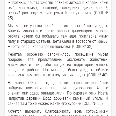
животных, ребята смогли познакомиться с коллекциями
рыб, насекомых, растений, «следами» диких зверей,
первый раз подержали в руках Красную книгу. (СОШ №
25)
Мы многое узнали. Особенно интересно было увидеть
бивень мамонта и кости разных динозавров. Многие
ребята хотели бы побывать там еще, пригласив маму,
папу и старших братьев. Дети были в восторге от «рыбы
—черт», спрашивали где ее поймали. (СОШ № 32)
Ребятам особенно запомнилось посещение Музея
природы, где представлены экспонаты животных,
насекомых и птиц, обитающих на территории нашего
города и района. Потрясающе было увидеть вблизи
знакомых нам животных и изучить их следы. (СОШ № 40)
На улице О.Кошевого, где стоит наша школа, были
найдены косточки позвоночника динозавра. А это
значит, они здесь раньше жили. По берегам реки Исеть
напротив деревни Брод добывали каменный уголь. И
сейчас там тоже можно найти его кусочки.(СОШ № 30)
Хочется выразить благодарность всем сотрудникам