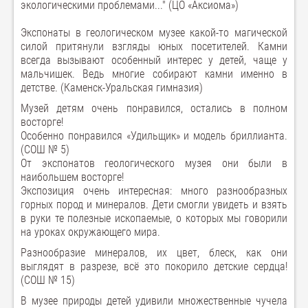
экологическими проблемами..." (ЦО «Аксиома»)
Экспонаты в геологическом музее какой-то магической
силой притянули взгляды юных посетителей. Камни
всегда вызывают особенный интерес у детей, чаще у
мальчишек. Ведь многие собирают камни именно в
детстве. (Каменск-Уральская гимназия)
Музей детям очень понравился, остались в полном
восторге!
Особенно понравился «Удильщик» и модель бриллианта.
(СОШ № 5)
От экспонатов геологического музея они были в
наибольшем восторге!
Экспозиция очень интересная: много разнообразных
горных пород и минералов. Дети смогли увидеть и взять
в руки те полезные ископаемые, о которых мы говорили
на уроках окружающего мира.
Разнообразие минералов, их цвет, блеск, как они
выглядят в разрезе, всё это покорило детские сердца!
(СОШ № 15)
В музее природы детей удивили множественные чучела