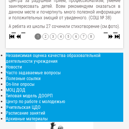
Центра за радушный приём, профессионализм, умение
заинтересовать детей. Всем рекомендуем оказаться в
данном месте и почерпнуть много полезной информации
и положительных эмоций от увиденного. (СОШ № 38)
А ребята из школы 27 сочинили стихотворение (см.фото).
1
2
3
4
5
6
7
8
Независимая оценка качества образовательной
деятельности учреждения
Новости
Часто задаваемые вопросы
Полезные ссылки
On-line опросы
МОЦ ДОД
Типовая модель ДООРП
Центр по работе с молодежью
Учительская ЦДО
Расписание занятий
Архивные материалы