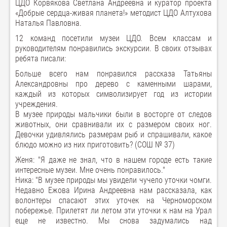
ЦДО Корвякова Светлана Андреевна и куратор проекта
«Добрые сердца-живая планета!» методист ЦДО Алтухова
Наталья Павловна.
12 команд посетили музеи ЦДО. Всем классам и
руководителям понравились экскурсии. В своих отзывах
ребята писали:
Больше всего нам понравился рассказа Татьяны
Александровны про дерево с каменными шарами,
каждый из которых символизирует год из истории
учреждения.
В музее природы мальчики были в восторге от следов
животных, они сравнивали их с размером своих ног.
Девочки удивлялись размерам рыб и спрашивали, какое
блюдо можно из них приготовить? (СОШ № 37)
Женя: "Я даже не знал, что в нашем городе есть такие
интересные музеи. Мне очень понравилось."
Ника: "В музее природы мы увидели чучело уточки чомги.
Недавно Ежова Ирина Андреевна нам рассказала, как
волонтеры спасают этих уточек на Черноморском
побережье. Прилетят ли летом эти уточки к нам на Урал
еще не известно. Мы снова задумались над