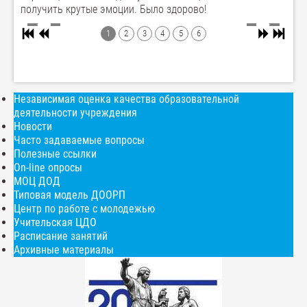
получить крутые эмоции. Было здорово!
1
2
3
4
5
6
Независимая оценка качества образовательной
деятельности учреждения
Новости
Часто задаваемые вопросы
Полезные ссылки
On-line опросы
МОЦ ДОД
Типовая модель ДООРП
Центр по работе с молодежью
Учительская ЦДО
Расписание занятий
Архивные материалы