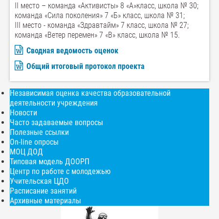
II место – команда «Активисты» 8 «А»класс, школа № 30;
команда «Сила поколения» 7 «Б» класс, школа № 31;
III место - команда «Здравтайм» 7 класс, школа № 27;
команда «Ветер перемен» 7 «В» класс, школа № 15.
Сводная ведомость оценок
Общий итоговый протокол проекта
Независимая оценка качества образовательной
деятельности учреждения
Новости
Часто задаваемые вопросы
Полезные ссылки
On-line опросы
МОЦ ДОД
Типовая модель ДООРП
Центр по работе с молодежью
Учительская ЦДО
Расписание занятий
Архивные материалы