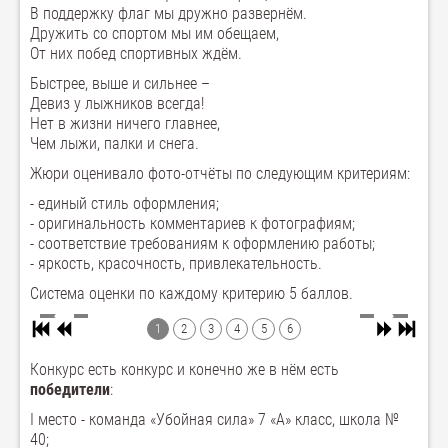
В поддержку флаг мы дружно развернём.
Дружить со спортом мы им обещаем,
От них побед спортивных ждём.
Быстрее, выше и сильнее –
Девиз у лыжников всегда!
Нет в жизни ничего главнее,
Чем лыжи, палки и снега.
Жюри оценивало фото-отчёты по следующим критериям:
- единый стиль оформления;
- оригинальность комментариев к фотографиям;
- соответствие требованиям к оформлению работы;
- яркость, красочность, привлекательность.
Система оценки по каждому критерию 5 баллов.
1
2
3
4
5
6
Конкурс есть конкурс и конечно же в нём есть
победители
:
I место - команда «Убойная сила» 7 «А» класс, школа №
40;