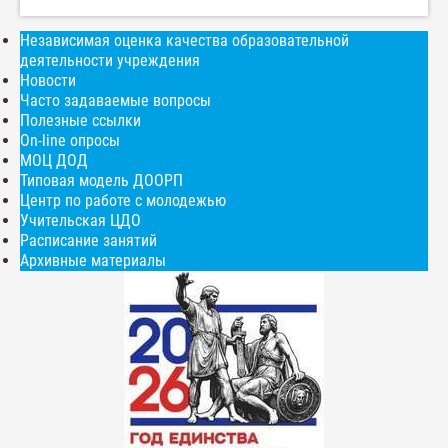
Независимая оценка качества образовательной
деятельности учреждения
Новости
Часто задаваемые вопросы
Полезные ссылки
On-line опросы
МОЦ ДОД
Типовая модель ДООРП
Центр по работе с молодежью
Учительская ЦДО
Расписание занятий
Архивные материалы