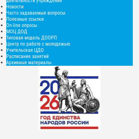
деятельности учреждения
Новости
Часто задаваемые вопросы
Полезные ссылки
On-line опросы
МОЦ ДОД
Типовая модель ДООРП
Центр по работе с молодежью
Учительская ЦДО
Расписание занятий
Архивные материалы