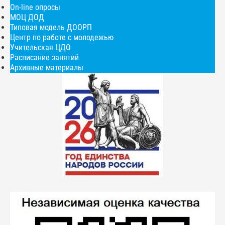
On-line опросы
МОЦ ДОД
Типовая модель ДООРП
Центр по работе с молодежью
Учительская ЦДО
Расписание занятий
Архивные материалы