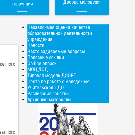
Дворца молодежи
коррупции
Независимая оценка качества
образовательной деятельности
учреждения
Новости
Часто задаваемые вопросы
Полезные ссылки
On-line опросы
жетного
МОЦ ДОД
Типовая модель ДООРП
Центр по работе с молодежью
Учительская ЦДО
Расписание занятий
Архивные материалы
ванного