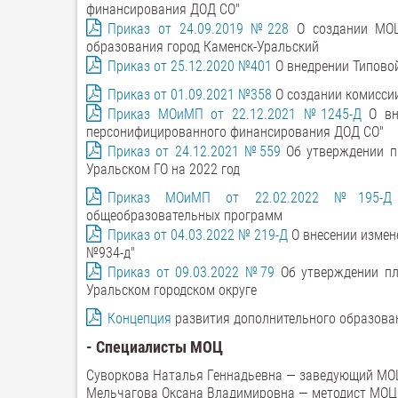
финансирования ДОД СО"
Приказ от 24.09.2019 №228
О создании МОЦ 
образования город Каменск-Уральский
Приказ от 25.12.2020 №401
О внедрении Типово
Приказ от 01.09.2021 №358
О создании комисси
Приказ МОиМП от 22.12.2021 №1245-Д
О вн
персонифицированного финансирования ДОД СО"
Приказ от 24.12.2021 №559
Об утверждении п
Уральском ГО на 2022 год
Приказ МОиМП от 22.02.2022 №195-Д
общеобразовательных программ
Приказ от 04.03.2022 № 219-Д
О внесении измен
№934-д"
Приказ от 09.03.2022 №79
Об утверждении пл
Уральском городском округе
Концепция
развития дополнительного образовани
- Специалисты МОЦ
Суворкова Наталья Геннадьевна — заведующий МОЦ
Мельчагова Оксана Владимировна — методист МОЦ 