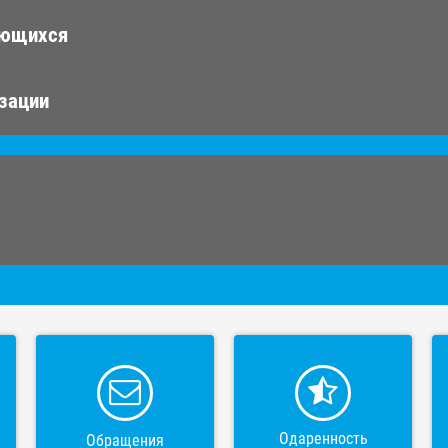
ающихся
изации
Одаренность
Обращения