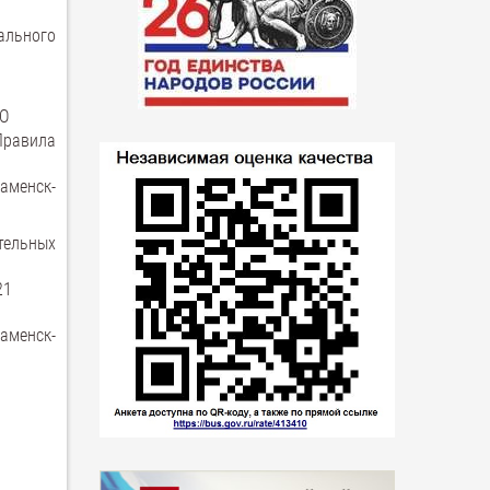
ального
ГО
Правила
аменск-
ельных
21
аменск-