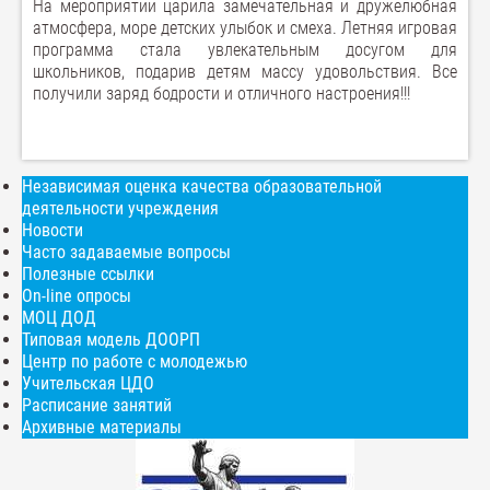
На мероприятии царила замечательная и дружелюбная
атмосфера, море детских улыбок и смеха. Летняя игровая
программа стала увлекательным досугом для
школьников, подарив детям массу удовольствия. Все
получили заряд бодрости и отличного настроения!!!
Независимая оценка качества образовательной
деятельности учреждения
Новости
Часто задаваемые вопросы
Полезные ссылки
On-line опросы
МОЦ ДОД
Типовая модель ДООРП
Центр по работе с молодежью
Учительская ЦДО
Расписание занятий
Архивные материалы