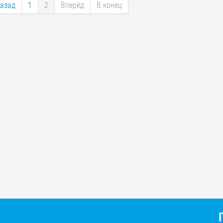
азад
1
2
Вперёд
В конец