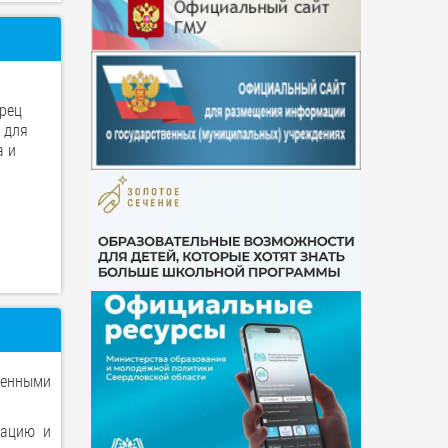
рец
 для
а и
ченными
рацию и