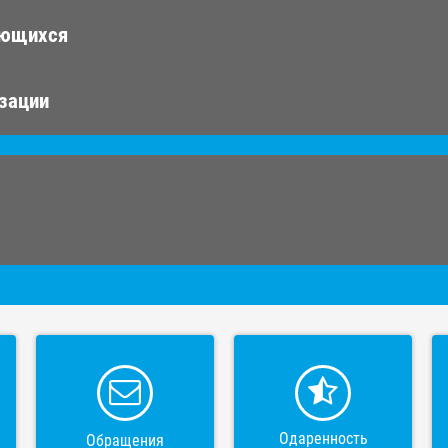
ающихся
изации
Одаренность
Обращения