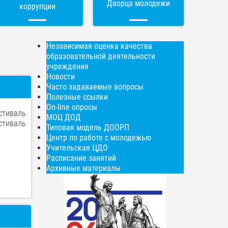
Дворца молодежи
коррупции
Независимая оценка качества
образовательной деятельности
учреждения
Новости
Часто задаваемые вопросы
Полезные ссылки
On-line опросы
стиваль
МОЦ ДОД
стиваль
Типовая модель ДООРП
Центр по работе с молодежью
Учительская ЦДО
Расписание занятий
Архивные материалы