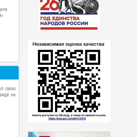
валя
й»
ал свою
виде на