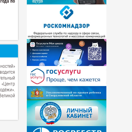
 года по
ностей»
водится
тельный
«Центр
одёжи».
еликой