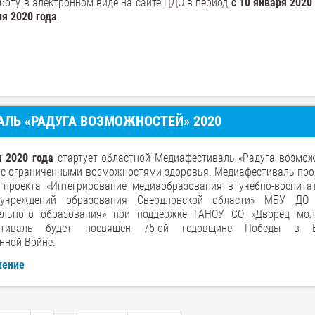
боту в электронном виде на сайте ЦДО в период
с 10 января 2020
я 2020 года
.
ЛЬ «РАДУГА ВОЗМОЖНОСТЕЙ» 2020
я 2020 года
стартует областной Медиафестиваль «Радуга возмож
й с ограниченными возможностями здоровья. Медиафестиваль про
 проекта «Интегрирование медиаобразования в учебно-воспита
 учреждений образования Свердловской области» МБУ ДО 
ельного образования» при поддержке ГАНОУ СО «Дворец мол
стиваль будет посвящен 75-ой годовщине Победы в В
нной Войне.
жение