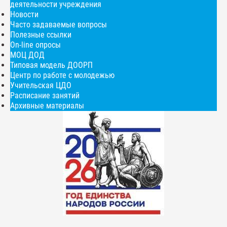
деятельности учреждения
Новости
Часто задаваемые вопросы
Полезные ссылки
On-line опросы
МОЦ ДОД
Типовая модель ДООРП
Центр по работе с молодежью
Учительская ЦДО
Расписание занятий
Архивные материалы