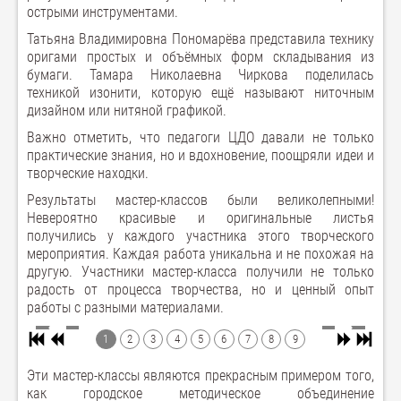
острыми инструментами.
Татьяна Владимировна Пономарёва представила технику
оригами простых и объёмных форм складывания из
бумаги. Тамара Николаевна Чиркова поделилась
техникой изонити, которую ещё называют ниточным
дизайном или нитяной графикой.
Важно отметить, что педагоги ЦДО давали не только
практические знания, но и вдохновение, поощряли идеи и
творческие находки.
Результаты мастер-классов были великолепными!
Невероятно красивые и оригинальные листья
получились у каждого участника этого творческого
мероприятия. Каждая работа уникальна и не похожая на
другую. Участники мастер-класса получили не только
радость от процесса творчества, но и ценный опыт
работы с разными материалами.
1
2
3
4
5
6
7
8
9
Эти мастер-классы являются прекрасным примером того,
как городское методическое объединение