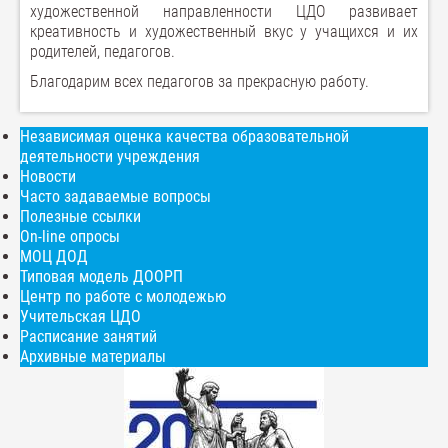
художественной направленности ЦДО развивает
креативность и художественный вкус у учащихся и их
родителей, педагогов.
Благодарим всех педагогов за прекрасную работу.
Независимая оценка качества образовательной
деятельности учреждения
Новости
Часто задаваемые вопросы
Полезные ссылки
On-line опросы
МОЦ ДОД
Типовая модель ДООРП
Центр по работе с молодежью
Учительская ЦДО
Расписание занятий
Архивные материалы