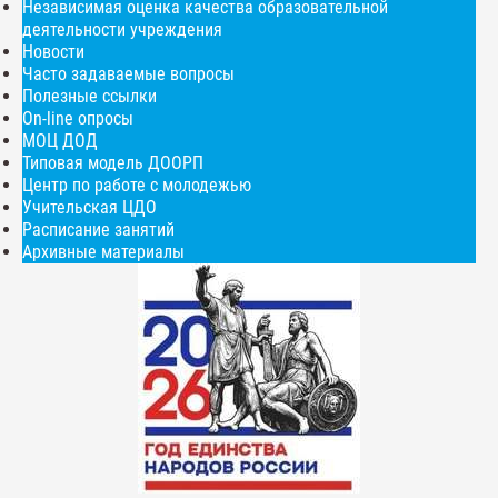
Независимая оценка качества образовательной
деятельности учреждения
Новости
Часто задаваемые вопросы
Полезные ссылки
On-line опросы
МОЦ ДОД
Типовая модель ДООРП
Центр по работе с молодежью
Учительская ЦДО
Расписание занятий
Архивные материалы