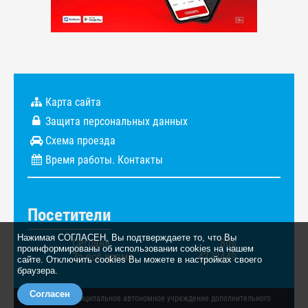
Карта сайта
Защита персональных данных
Схема проезда
Время работы. Контакты
Посетители
Нажимая СОГЛАСЕН, Вы подтверждаете то, что Вы
Сегодня
806
проинформированы об использовании cookies на нашем
За всё время
4272449
сайте. Отключить cookies Вы можете в настройках своего
браузера.
Согласен
© 2026. Муниципальное автономное учреждение дополнительного