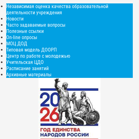
Независимая оценка качества образовательной
деятельности учреждения
Новости
Часто задаваемые вопросы
Полезные ссылки
On-line опросы
МОЦ ДОД
Типовая модель ДООРП
Центр по работе с молодежью
Учительская ЦДО
Расписание занятий
Архивные материалы