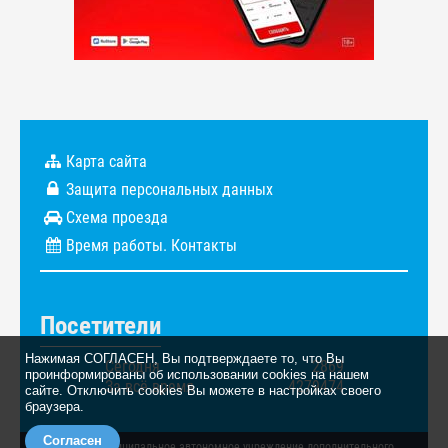
Карта сайта
Защита персональных данных
Схема проезда
Время работы. Контакты
Посетители
Нажимая СОГЛАСЕН, Вы подтверждаете то, что Вы
Сегодня
2869
проинформированы об использовании cookies на нашем
За всё время
4279474
сайте. Отключить cookies Вы можете в настройках своего
браузера.
Согласен
© 2026. Муниципальное автономное учреждение дополнительного