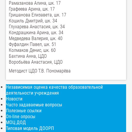
Рамазанова Алина, шк. 17
Графеева Арина, шк. 17
Гришанова Елизавета, шк. 17
Кошиль Дмитрий, шк. 34
Глухарева Анастасия, шк. 34
Кондрашкина Арина, шк. 34
Медведева Валерия, шк. 40
Фуфалдин Павел, шк. 51
Колмаков Денис, шк. 60
Бахтина Анна, ЦДО
Воробьёва Анастасия, ЦДО
Методист ЦДО Т.В. Пономарёва
Независимая оценка качества образовательной
деятельности учреждения
Новости
Часто задаваемые вопросы
Полезные ссылки
On-line опросы
МОЦ ДОД
Типовая модель ДООРП