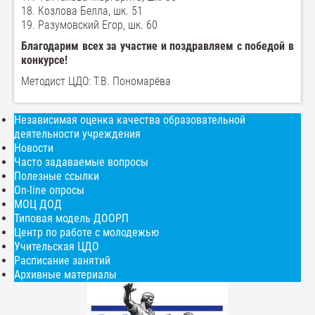
18. Козлова Белла, шк. 51
19. Разумовский Егор, шк. 60
Благодарим всех за участие и поздравляем с победой в
конкурсе!
Методист ЦДО: Т.В. Пономарёва
Независимая оценка качества образовательной
деятельности учреждения
Новости
Часто задаваемые вопросы
Полезные ссылки
On-line опросы
МОЦ ДОД
Типовая модель ДООРП
Центр по работе с молодежью
Учительская ЦДО
Расписание занятий
Архивные материалы