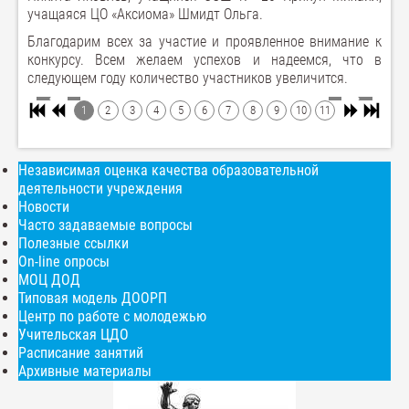
учащаяся ЦО «Аксиома» Шмидт Ольга.
Благодарим всех за участие и проявленное внимание к
конкурсу. Всем желаем успехов и надеемся, что в
следующем году количество участников увеличится.
1
2
3
4
5
6
7
8
9
10
11
Независимая оценка качества образовательной
деятельности учреждения
Новости
Часто задаваемые вопросы
Полезные ссылки
On-line опросы
МОЦ ДОД
Типовая модель ДООРП
Центр по работе с молодежью
Учительская ЦДО
Расписание занятий
Архивные материалы