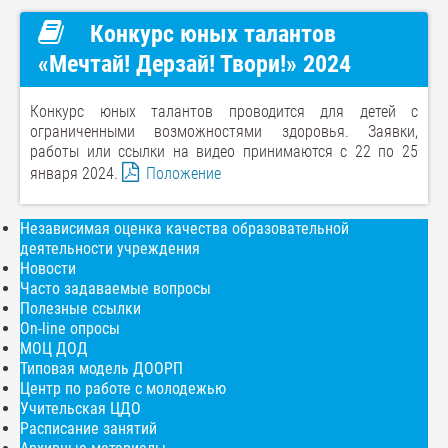
Конкурс юных талантов
«Мечтай! Дерзай! Твори!» 2024
Конкурс юных талантов проводится для детей с
ограниченными возможностями здоровья. Заявки,
работы или ссылки на видео принимаются с 22 по 25
января 2024.
Положение
Независимая оценка качества образовательной
деятельности учреждения
Новости
Часто задаваемые вопросы
Полезные ссылки
On-line опросы
МОЦ ДОД
Типовая модель ДООРП
Центр по работе с молодежью
Учительская ЦДО
Расписание занятий