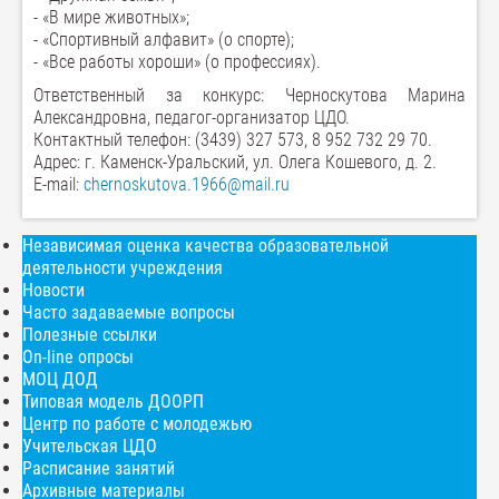
- «В мире животных»;
- «Спортивный алфавит» (о спорте);
- «Все работы хороши» (о профессиях).
Ответственный за конкурс: Черноскутова Марина
Александровна, педагог-организатор ЦДО.
Контактный телефон: (3439) 327 573, 8 952 732 29 70.
Адрес: г. Каменск-Уральский, ул. Олега Кошевого, д. 2.
Е-mail:
chernoskutova.1966@mail.ru
Независимая оценка качества образовательной
деятельности учреждения
Новости
Часто задаваемые вопросы
Полезные ссылки
On-line опросы
МОЦ ДОД
Типовая модель ДООРП
Центр по работе с молодежью
Учительская ЦДО
Расписание занятий
Архивные материалы