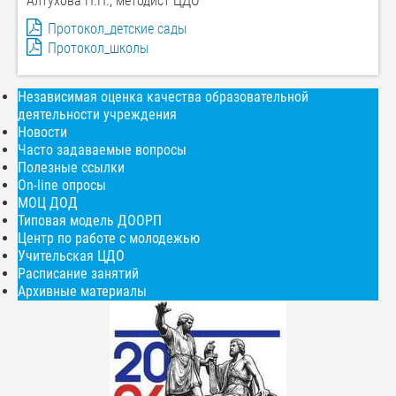
Алтухова Н.П., методист ЦДО
Протокол_детские сады
Протокол_школы
Независимая оценка качества образовательной
деятельности учреждения
Новости
Часто задаваемые вопросы
Полезные ссылки
On-line опросы
МОЦ ДОД
Типовая модель ДООРП
Центр по работе с молодежью
Учительская ЦДО
Расписание занятий
Архивные материалы