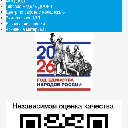
МОЦ ДОД
Типовая модель ДООРП
Центр по работе с молодежью
Учительская ЦДО
Расписание занятий
Архивные материалы