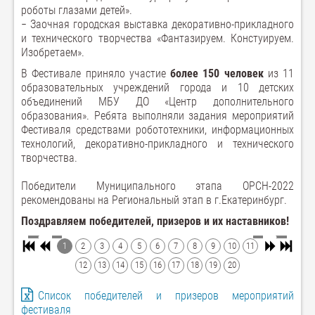
роботы глазами детей».
− Заочная городская выставка декоративно-прикладного
и технического творчества «Фантазируем. Констуируем.
Изобретаем».
В Фестивале приняло участие
более 150 человек
из 11
образовательных учреждений города и 10 детских
объединений МБУ ДО «Центр дополнительного
образования». Ребята выполняли задания мероприятий
Фестиваля средствами робототехники, информационных
технологий, декоративно-прикладного и технического
творчества.
Победители Муниципального этапа ОРСН-2022
рекомендованы на Региональный этап в г.Екатеринбург.
Поздравляем победителей, призеров и их наставников!
1
2
3
4
5
6
7
8
9
10
11
12
13
14
15
16
17
18
19
20
Список победителей и призеров мероприятий
фестиваля