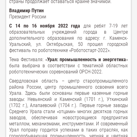
страны продолжает оставаться крайне значимой.
Владимир Путин
Президент России
С 14 по 16 ноября 2022 года
для ребят 7-19 лет
образовательных учреждений города в Центре
дополнительного образования по адресу: г. Каменск-
Уральский, ул. Октябрьская, 50 прошел городской
фестиваль по робототехнике «Роботостарт-2022».
Тема Фестиваля: «
Урал: промышленность и энергетика
»
была выбрана в соответствии с тематикой областных
робототехнических соревнований ОРСН-2022.
Свердловская область – центр старопромышленного
района России, центр промышленного освоения всего
Урала. Здесь были основаны первые казенные горные
заводы: Невьянский и Каменский (1701 г.), Уткинский
(1702 г.), Алапаевский (1704 г.). Первые горные заводы
Среднего Урала стали «отцами» многих десятков горных
заводов, обеспечивая новостроящиеся предприятия
металлом, механизмами, инструментами. И современный
Урал поправу гордится успехами в таких отраслях, как
горнодобывающая промышленность, черная и цветная