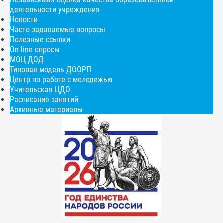
деятельности учреждения
Новости
Часто задаваемые вопросы
Полезные ссылки
On-line опросы
МОЦ ДОД
Типовая модель ДООРП
Центр по работе с молодежью
Учительская ЦДО
Расписание занятий
Архивные материалы