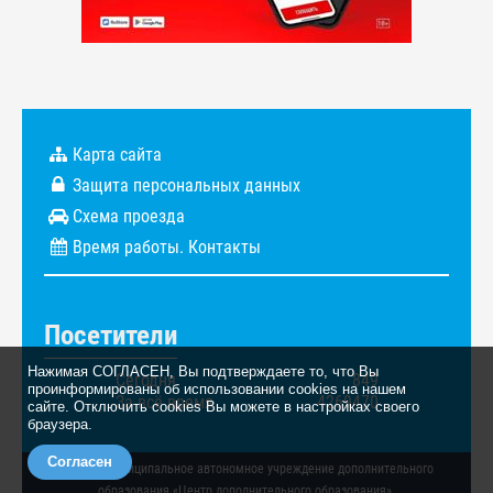
Карта сайта
Защита персональных данных
Схема проезда
Время работы. Контакты
Посетители
Нажимая СОГЛАСЕН, Вы подтверждаете то, что Вы
Сегодня
849
проинформированы об использовании cookies на нашем
За всё время
4269470
сайте. Отключить cookies Вы можете в настройках своего
браузера.
Согласен
© 2026. Муниципальное автономное учреждение дополнительного
образования «Центр дополнительного образования».