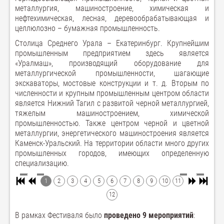
металлургия, машиностроение, химическая и
нефтехимическая, лесная, деревообрабатывающая и
целлюлозно – бумажная промышленность.
Столица Среднего Урала – Екатеринбург. Крупнейшим
промышленным предприятием здесь является
«Уралмаш», производящий оборудование для
металлургической промышленности, шагающие
экскаваторы, мостовые конструкции и т. д. Вторым по
численности и крупным промышленным центром области
является Нижний Тагил с развитой черной металлургией,
тяжелым машиностроением, химической
промышленностью. Также центром черной и цветной
металлургии, энергетического машиностроения является
Каменск-Уральский. На территории области много других
промышленных городов, имеющих определенную
специализацию.
1
2
3
4
5
6
7
8
9
10
11
12
В рамках Фестиваля было
проведено 9 мероприятий
: