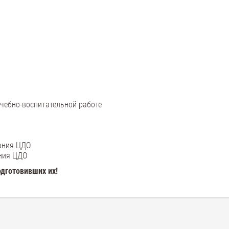
учебно-воспитательной работе
вания ЦДО
ания ЦДО
одготовивших их!