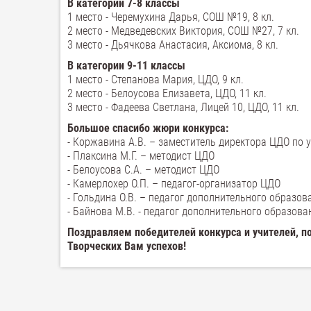
В категории 7-8 классы
1 место - Черемухина Дарья, СОШ №19, 8 кл.
2 место - Медведевских Виктория, СОШ №27, 7 кл.
3 место - Дьячкова Анастасия, Аксиома, 8 кл.
В категории 9-11 классы
1 место - Степанова Мария, ЦДО, 9 кл.
2 место - Белоусова Елизавета, ЦДО, 11 кл.
3 место - Фадеева Светлана, Лицей 10, ЦДО, 11 кл.
Большое спасибо жюри конкурса:
- Коржавина А.В. – заместитель директора ЦДО по 
- Плаксина М.Г. – методист ЦДО
- Белоусова С.А. – методист ЦДО
- Камерлохер О.П. – педагог-организатор ЦДО
- Гольдина О.В. – педагог дополнительного образо
- Байнова М.В. - педагог дополнительного образов
Поздравляем победителей конкурса и учителей, п
Творческих Вам успехов!