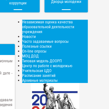
Дворца молодежи
коррупции
Независимая оценка качества
образовательной деятельности
учреждения
Новости
Часто задаваемые вопросы
Полезные ссылки
On-line опросы
МОЦ ДОД
ционным
Типовая модель ДООРП
Центр по работе с молодежью
Учительская ЦДО
 дате -
Расписание занятий
Архивные материалы
здавали
ведения