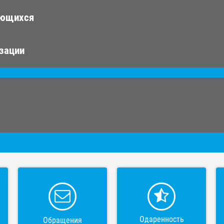
ающихся
изации
Одаренность
Обращения