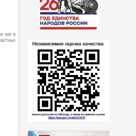
к как в
растных