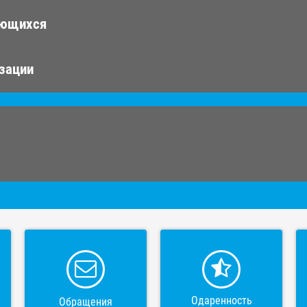
ающихся
изации
Одаренность
Обращения