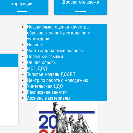
Дворца молодежи
коррупции
Независимая оценка качества
образовательной деятельности
учреждения
Новости
Часто задаваемые вопросы
Полезные ссылки
On-line опросы
МОЦ ДОД
Типовая модель ДООРП
Центр по работе с молодежью
Учительская ЦДО
Расписание занятий
Архивные материалы