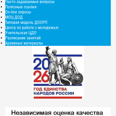
Часто задаваемые вопросы
Полезные ссылки
On-line опросы
МОЦ ДОД
Типовая модель ДООРП
Центр по работе с молодежью
Учительская ЦДО
Расписание занятий
Архивные материалы