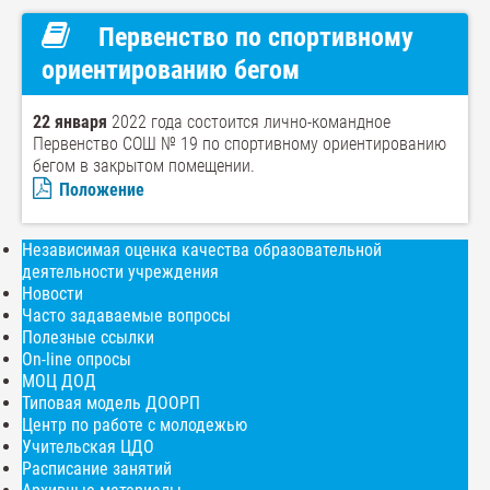
Первенство по спортивному
ориентированию бегом
22 января
2022 года состоится лично-командное
Первенство СОШ № 19 по спортивному ориентированию
бегом в закрытом помещении.
Положение
Независимая оценка качества образовательной
деятельности учреждения
Новости
Часто задаваемые вопросы
Полезные ссылки
On-line опросы
МОЦ ДОД
Типовая модель ДООРП
Центр по работе с молодежью
Учительская ЦДО
Расписание занятий