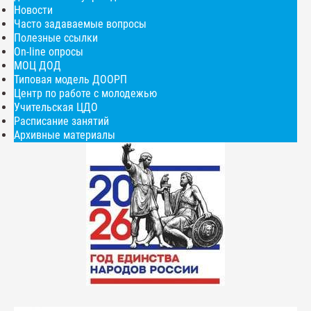
Новости
Часто задаваемые вопросы
Полезные ссылки
On-line опросы
МОЦ ДОД
Типовая модель ДООРП
Центр по работе с молодежью
Учительская ЦДО
Расписание занятий
Архивные материалы