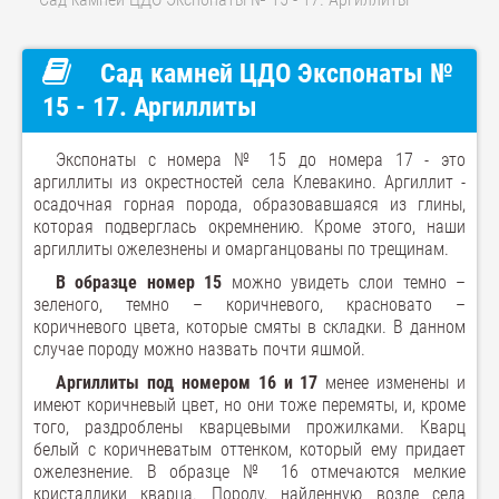
Сад камней ЦДО Экспонаты №
15 - 17. Аргиллиты
Экспонаты с номера № 15 до номера 17 - это
аргиллиты из окрестностей села Клевакино. Аргиллит -
осадочная горная порода, образовавшаяся из глины,
которая подверглась окремнению. Кроме этого, наши
аргиллиты ожелезнены и омарганцованы по трещинам.
В образце номер 15
можно увидеть слои темно –
зеленого, темно – коричневого, красновато –
коричневого цвета, которые смяты в складки. В данном
случае породу можно назвать почти яшмой.
Аргиллиты под номером 16 и 17
менее изменены и
имеют коричневый цвет, но они тоже перемяты, и, кроме
того, раздроблены кварцевыми прожилками. Кварц
белый с коричневатым оттенком, который ему придает
ожелезнение. В образце № 16 отмечаются мелкие
кристаллики кварца. Породу, найденную возле села