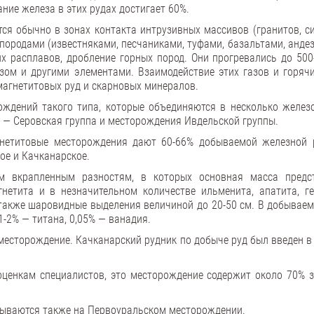
ние железа в этих рудах достигает 60%.
я обычно в зонах контакта интрузивных массивов (гранитов, си
породами (известняками, песчаниками, туфами, базальтами, анде
х расплавов, дробление горных пород. Они прогревались до 500-
зом и другими элементами. Взаимодействие этих газов и горячи
агнетитовых руд и скарновых минералов.
ождений такого типа, которые объединяются в несколько желез
и — Серовская группа и месторождения Ивдельской группы.
нетитовые месторождения дают 60-66% добываемой железной 
ое и Качканарское.
м вкрапленным разностям, в которых основная масса предс
нетита и в незначительном количестве ильменита, апатита, ге
также шаровидные выделения величиной до 20-50 см. В добываем
1-2% — титана, 0,05% — ванадия.
месторождение. Качканарский рудник по добыче руд был введен в
ценкам специалистов, это месторождение содержит около 70% 
ываются также на Первоуральском месторождении.