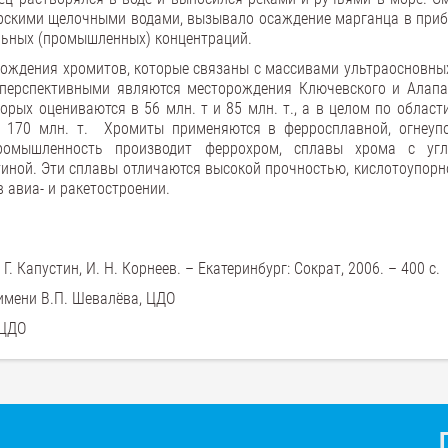
морскими щелочными водами, вызывало осаждение марганца в при
ельных (промышленных) концентраций.
ождения хромитов, которые связаны с массивами ультраосновных
е перспективными являются месторождения Ключевского и Алапа
орых оцениваются в 56 млн. т и 85 млн. т., а в целом по област
т 170 млн. т. Хромиты применяются в ферросплавной, огнеуп
ромышленность производит феррохром, сплавы хрома с угл
атиной. Эти сплавы отличаются высокой прочностью, кислотоупорн
авиа- и ракетостроении.
Г. Капустин, И. Н. Корнеев. – Екатеринбург: Сократ, 2006. – 400 с.
имени В.П. Шевалёва, ЦДО
 ЦДО