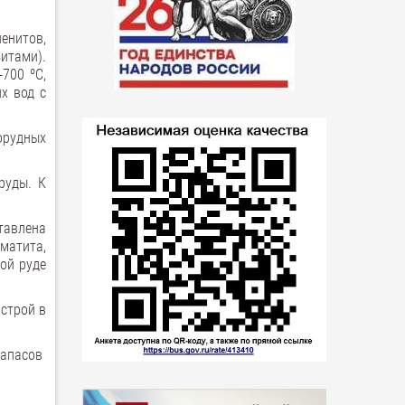
енитов,
зитами).
700 ºС,
х вод с
орудных
руды. К
тавлена
матита,
ой руде
 строй в
запасов