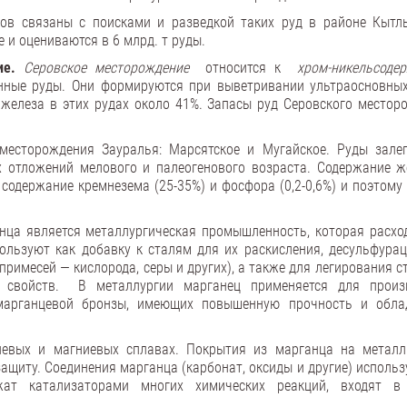
ов связаны с поисками и разведкой таких руд в районе Кытл
 и оцениваются в 6 млрд. т руды.
е.
Серовское месторождение
относится к
хром-никельсоде
нные руды. Они формируются при выветривании ультраосновных
 железа в этих рудах около 41%. Запасы руд Серовского местор
есторождения Зауралья: Марсятское и Мугайское. Руды зале
х отложений мелового и палеогенового возраста. Содержание ж
содержание кремнезема (25-35%) и фосфора (0,2-0,6%) и поэтому
ца является металлургическая промышленность, которая расход
льзуют как добавку к сталям для их раскисления, десульфурац
римесей — кислорода, серы и других), а также для легирования ст
х свойств. В металлургии марганец применяется для произ
 марганцевой бронзы, имеющих повышенную прочность и обл
евых и магниевых сплавах. Покрытия из марганца на металл
ащиту. Соединения марганца (карбонат, оксиды и другие) использ
жат катализаторами многих химических реакций, входят в