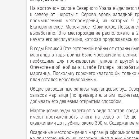
На восточном склоне Северного Урала выделяется 
к северу от широты г. Серова вдоль западной г
промышленных месторождений, из которых 9 дет
Екатерининское, Марсятское, Юркинское, Лозьвинс
выработано. Это месторождение расположено в 2 к
начата его эксплуатация, которая продолжалась до
В годы Великой Отечественной войны от страны бы
марганца в годы войны было чрезвычайно велико 
необходима для производства танков и другой в
Отечественной войны в штабе Гитлера разрабаты
марганца. Поскольку горючего хватило бы только 
план остался нереализованным.
Общие разведанные запасы марганцевых руд Север
запасов марганца (по предварительным подсчетам, 
добывать его дешевым открытым способом.
Марганцевые руды залегают в виде пластов среди 
имеют протяженность с юга на север от 1,5 до 
скважинами до глубины около 300 м. Содержание ма
Осадочные месторождения марганца сформировали
на прилегающей суше, содержащийся в них марган