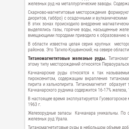
железных руд на металлургические заводы. Содержа
Скарново-магнетитовые месторождения формируютс
диоритов, габбро) с осадочными и вулканическими 
В этих зонах происходило внедрение магматически
выделялись газы, горячие воды, насыщенные желе
вмещающими породами приводило к образованию м
В области известна целая серия крупных местор
районов. Это Тагило-Кушвинский; на севере област
Титаномагнетитовые железные руды.
Титаномаг
этому типу месторождений относятся Первоуральск
Качканарские руды относятся к так называемы
пироксенитом, содержащим вкрапления титаномаг
пирита и халькопирита. Титаномагнетит образует 
Качканарского рудника содержится 16-17% железа, 
В настоящее время эксплуатируется Гусевогорское 
1963 г.
Железорудные запасы Качканара уникальны. По о
железных руд Урала.
Титаномагнетитовые руды в небольшом объеме доб