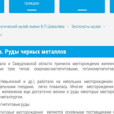
граждан
логический музей имени В.П.Шевалёва
Экспонаты музея
ов
. Руды черных металлов
ла и Свердловской области принесли месторождения железн
и трех типов: скарново-магнетитовыми, титаномагнетито
 Невьянский и др.) работали на небольших месторождениях
дельными гнездами, легко плавилась. Многие месторождения
 железняков еще достаточно велики и руды некоторых местор
 металлургии.
гнетитовые руды.
етитовые месторождения
являются основными поставщиками 