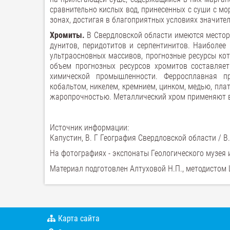
сравнительно кислых вод, принесенных с суши с 
зонах, достигая в благоприятных условиях значит
Хромиты.
В Свердловской области имеются местор
дунитов, перидотитов и серпентинитов. Наиболе
ультраосновных массивов, прогнозные ресурсы кот
объем прогнозных ресурсов хромитов составляе
химической промышленности. Ферросплавная п
кобальтом, никелем, кремнием, цинком, медью, пл
жаропрочностью. Металлический хром применяют в 
Источник информации:
Капустин, В. Г География Свердловской области / В. 
На фотографиях - экспонаты Геологического музея 
Материал подготовлен Алтуховой Н.П., методистом
Карта сайта