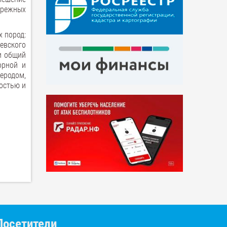
брежных
 пород:
евского
и общий
орной и
еродом,
остью и
Посетители