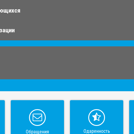
ающихся
изации
Одаренность
Обращения