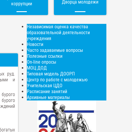
Дворца молодежи
коррупции
Независимая оценка качества
образовательной деятельности
учреждения
Новости
Часто задаваемые вопросы
Полезные ссылки
On-line опросы
МОЦ ДОД
ых руд.
Типовая модель ДООРП
выми и
Центр по работе с молодежью
Учительская ЦДО
Расписание занятий
 бурого
Архивные материалы
 бурого
ождений
богатых