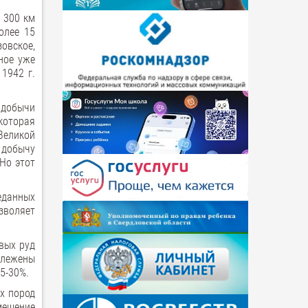
 300 км
олее 15
овское,
ное уже
1942 г.
 добычи
которая
Великой
 добычу
Но этот
еданных
озволяет
вых руд
слежены
5-30%.
х пород
мешение