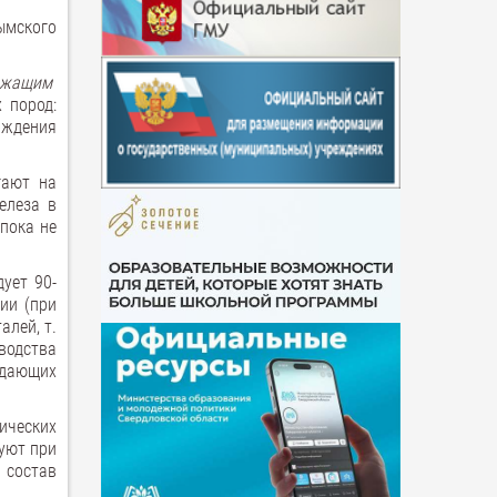
ымского
ржащим
 пород:
ождения
гают на
елеза в
 пока не
ует 90-
ии (при
алей, т.
водства
адающих
ических
уют при
 состав