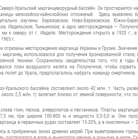
Северо-Уральский марганцеворудный бассейн. Он простирается на
раницы мезозойско-кайнозойских отложений. Здесь выявлено б
ально изучены: Березовское, Ново-Березовское, Южно-Берез
кое, Ивдельское, Тыньинское; а одно месторожденире — Полуноч
м к северу от г. Ивделя. Месторождение открыто в 1920 г., в 
 1965 г.
ли отрезаны месторождения марганца Украины и Грузии. Значение
- марганец использовался для получения бронированной стали, 
оенной техники. Сохранились свидетельства того, что в годы 
вался план воздушного налета на Полуночное, чтобы сорвать
на полет до Урала, предполагалось набрать команду смертников. 
о-Уральского бассейна составляют около 42 млн. т. Часть разв
около 2,5 млн. т) залегает близко от земной поверхности, что п
слоев глин, песков, алевролитов и песчаников. Пласты марганце
7,5 км, при ширине 100-800 м и мощности 0,5-5,0 м. Они про
рганца в первичных рудах составляет 15-20%, а в окисленных — 2
сь в прибрежных зонах древних морей. При выветривании горны
ец растворялся в воде и выносился реками и ручьями в море. С