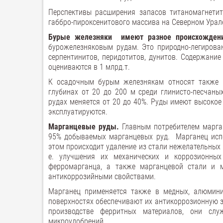
Перспективы расширения запасов титаномагнетит
габбро-пироксенитового массива на Северном Урале
Бурые железняки имеют разное происхождени
бурожелезняковым рудам. Это природно-легирова
серпентинитов, перидотитов, дунитов. Содержание
оцениваются в 1 млрд.т.
К осадочным бурым железнякам относят также м
глубинах от 20 до 200 м среди глинисто-песчаны
рудах меняется от 20 до 40%. Руды имеют высокое 
эксплуатируются.
Марганцевые руды.
Главным потребителем марган
95% добываемых марганцевых руд. Марганец испо
этом происходит удаление из стали нежелательных п
е. улучшения их механических и коррозионны
ферромарганца, а также марганцевой стали и
антикоррозийными свойствами.
Марганец применяется также в медных, алюмини
поверхностях обеспечивают их антикоррозионную з
производстве ферритных материалов, они слу
микроудобрений.