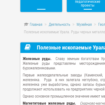
педагогические
проекты
Главная
Деятельность
Музейная
Гео
Полезные ископаемые Урала. Руды черных металл
Полезные ископаемые Урала
Железные руды.
Славу земным богатствам Ура
Железные руды представлены месторождениям
бурожелезняковыми.
Первые железоделательные заводы (Каменский,
железняка. Руда в них залегала неглубоко, от
железняка уже выработаны, однако запасы бурых
продолжают использовать на предприятиях черной
Однако основное промышленное значение имеют ма
Магнетитовые железные руды.
Скарново-магн